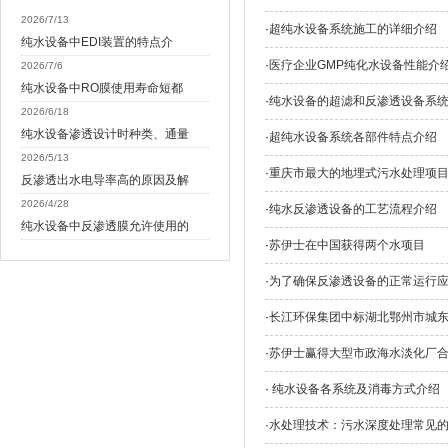
2026/7/13
·
超纯水设备系统施工的详细介绍
纯水设备中EDI装置的特点介
·
医疗企业GMP纯化水设备性能介
2026/7/6
纯水设备中RO膜使用寿命短都
·
纯水设备的超滤和反渗透设备系
2026/6/18
纯水设备渗透设计时种类、通量
·
超纯水设备系统各部件特点介绍
2026/5/13
·
重庆市最大的地埋式污水处理项
反渗透出水电导率高的原因及解
2026/4/28
·
纯水反渗透设备的工艺流程介绍
纯水设备中反渗透膜允许使用的
·
苏伊士在中国获得两个水项目
·
为了确保反渗透设备的正常运行
·
长江环保集团中标湖北鄂州市城
·
苏伊士赢得大型市政海水淡化厂
·
纯水设备各系统及消毒方式介绍
·
水处理技术：污水深度处理常见