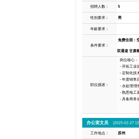
招聘人数：
5
性别要求：
男
年龄要求：
免费住宿：空
条件要求：
双通道 甘肃
岗位核心：
-
开拓工业
-
定制化技
-
年度销售
职位描述：
-
水处理
/
营
-
熟悉电工
-
具备商务
办公室文员
[2025-02-27 15
工作地点：
苏州