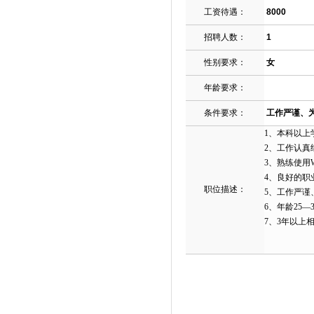
工资待遇：
8000
招聘人数：
1
性别要求：
女
年龄要求：
条件要求：
工作严谨、
1
、本科以上
2
、工作认真
3
、熟练使用
4
、良好的职
职位描述：
5
、工作严谨
6
、年龄
25—3
7
、
3
年以上