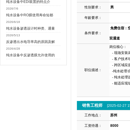
纯水设备中EDI装置的特点介
性别要求：
男
2026/7/6
纯水设备中RO膜使用寿命短都
年龄要求：
2026/6/18
免费住宿：空
纯水设备渗透设计时种类、通量
条件要求：
2026/5/13
双通道
反渗透出水电导率高的原因及解
岗位核心：
2026/4/28
-
现场安装
纯水设备中反渗透膜允许使用的
-
客户技术
-
跨区域应
职位描述：
-
纯水处理
/
-
纯水处理
-
能适应现
销售工程师
[2025-02-27 1
工作地点：
苏州
工资待遇：
8000