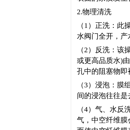
2.
物理清洗
（
1
）正洗：此
水阀门全开，产
（
2
）反洗：该
或更高品质水
)
由
孔中的阻塞物即
（
3
）浸泡：膜
间的浸泡往往是
（
4
）气、水反
气，中空纤维膜