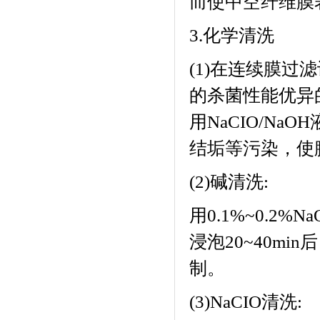
而使中空纤维膜
3.
化学清洗
(1)
在连续膜过滤
的杀菌性能优异
用
NaCIO/NaOH
结垢等污染，使
(2)
碱清洗
:
用
0.1%~0.2%Na
浸泡
20~40min
后
制。
(3)NaCIO
清洗
: