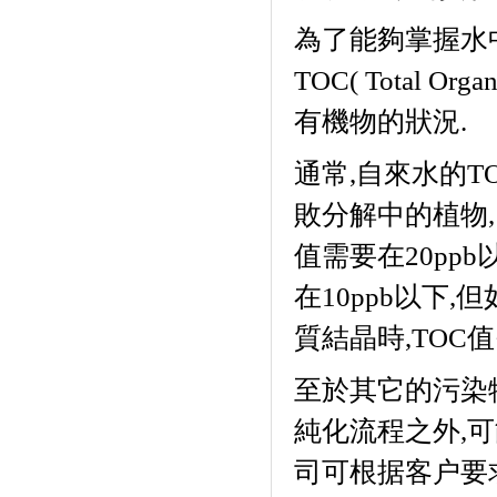
為了能夠掌握水
TOC( Total Organ
有機物的狀況
.
通常
,
自來水的
T
敗分解中的植物
,
值需要在
20ppb
在
10ppb
以下
,
但
質結晶時
,TOC
值
至於其它的污染
純化流程之外
,
可
司可根据客户要