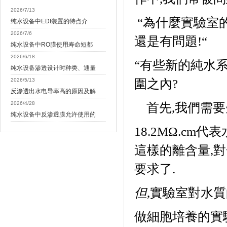
2026/7/13
“為什麼實驗室
纯水设备中EDI装置的特点介
2026/7/6
還是有問題
!
“
纯水设备中RO膜使用寿命短都
2026/6/18
“有些新的純水
纯水设备渗透设计时种类、通量
2026/5/13
圍之內
?
反渗透出水电导率高的原因及解
2026/4/28
首先
,
我們需要
纯水设备中反渗透膜允许使用的
18.2M
Ω
.cm
代表
這樣的離含量
,
對
要求了
.
但
,
實驗室對水質
做細胞培養的實