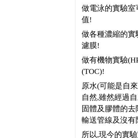
做電泳的實驗室
值
!
做各種濃縮的實
濾膜
!
做有機物實驗
(H
(TOC)!
原水
(
可能是自來
自然
,
雖然經過自
固體及膠體的去
輸送管線及沒有
所以
,
現今的實驗