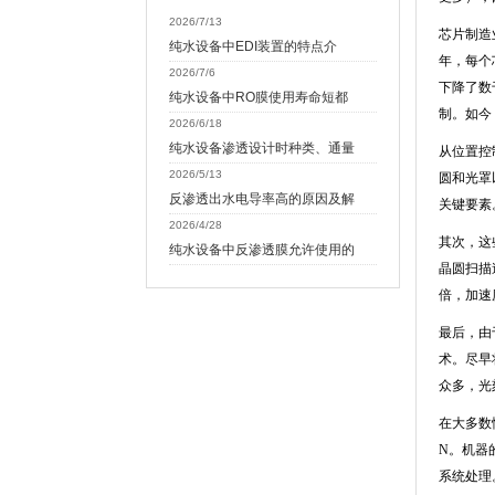
2026/7/13
芯片制造
纯水设备中EDI装置的特点介
年，每个
2026/7/6
下降了数
纯水设备中RO膜使用寿命短都
制。如今
2026/6/18
纯水设备渗透设计时种类、通量
从位置控
2026/5/13
圆和光罩
反渗透出水电导率高的原因及解
关键要素
2026/4/28
其次，这
纯水设备中反渗透膜允许使用的
晶圆扫描
倍，加速
最后，由
术。尽早
众多，光
在大多数
N
。机器
系统处理