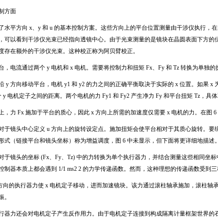
制方面
了水平方向
x
、
y
和
u
的基本控制方案。这些方向上的平台位置测量由干涉仪执行，在
，可以看到干涉仪光束已经指向透镜中心。由于光束测量的是镜块在晶圆表面下方的
度存在额外的干涉仪光束。这种校正称为阿贝臂校正。
台，电流通过两个
y
电机和
x
电机。需要将控制力和扭矩
Fx
、
Fy
和
Tz
转换为单独的
沿
y
方向移动平台，电机
y1
和
y2
的力之间的正确平衡取决于实际的
x
位置。如果
x
个
y
电机定子之间的距离。两个电机的力
Fy1
和
Fy2
产生净力
Fy
和平台扭矩
Tz
，具体
上，力
Fx
施加于平台的质心，因此
x
方向上所需的加速度仅需要
x
电机的力。在图
6
对于镜头中心定义
u
方向上的旋转设定点。施加扭矩会使平台相对于其质心旋转。要
形式（链接平台和镜头坐标）称为增益调度，图
6
中未显示，但下面将更详细地描述
对于镜头的坐标
(Fx
、
Fy
、
Tz)
中的力转换为单个执行器力，并结合测量这些相同坐标
控制器本质上都会遇到
1/1 ms2 2
的力学传递函数。然而，这种理想的传递函数受到三
方向的执行器力使
x
电机定子移动，进而加速镜块。该力通过滚柱轴承施加，滚柱轴
振。
行器力还会对电机定子产生反作用力。由于电机定子连接到构成隔离计量框架世界的