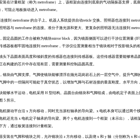
安装在计量框架（称为
metroframe
）上，该框架由连接到底座的气动隔振器支撑，底
内，可阻止地板振动进入
metroframe
。
于连接到
metroframe
的台子上。机器人系统提供自动
reticle
交换。照明器也连接到
metro
照明器与
metroframe
的连接。准分子激光源和更大、更复杂的照明器无法连接到
metro
，固定晶圆的工作台被称为镜块
mirror block
，因为镜面侧面可以进行干涉位置测量
(IF
传感器板都牢固地连接到
metroframe
，干涉仪位置测量相当于镜块相对于投影镜头的
镜头下晶圆表面高度和倾斜度的传感器也连接到传感器板。这些传感器需要能够将晶
正在构建的芯片中存在现有层，需要测量和控制晶圆高度。
，镜块由气脚支撑。气脚使镜块能够漂浮在抛光花岗岩石上的一层空气中。提升气脚
气脚中的一些隔间可能处于真空状态，以增加气脚与石材连接的垂直刚度。水平方向
块能够水平运动，电机采用
H
型结构。晶圆台由镜块和气脚组成，由电机定子表面上
图
5
所示。
电机驱动平台沿
x
方向移动，同时充当滚柱轴承的导向梁。
x
电机本身可以通过两个
电机还充当
x
电机定子轴承的导向梁。两个
y
电机连接到一个框架（未示出），该框
下方，通过板簧连接到计量框架。
器安装在气脚和镜块之间，允许镜块沿
z
方向移动，以及绕
x
和
y
轴（分别称为
x
和
c