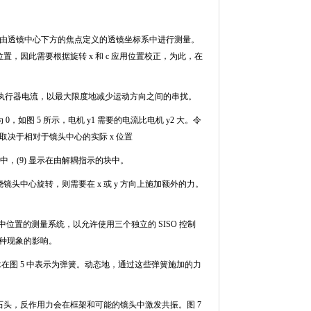
由透镜中心下方的焦点定义的透镜坐标系中进行测量。
位置，因此需要根据旋转
x
和
c
应用位置校正，为此，在
执行器电流，以最大限度地减少运动方向之间的串扰。
为
0
，如图
5
所示，电机
y1
需要的电流比电机
y2
大。令
取决于相对于镜头中心的实际
x
位置
中，
(9)
显示在由解耦指示的块中。
绕镜头中心旋转，则需要在
x
或
y
方向上施加额外的力。
。
中位置的测量系统，以允许使用三个独立的
SISO
控制
种现象的影响。
承在图
5
中表示为弹簧。动态地，通过这些弹簧施加的力
石头，反作用力会在框架和可能的镜头中激发共振。图
7