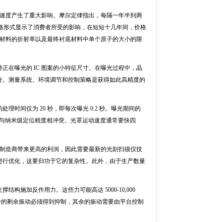
速度产生了重大影响。摩尔定律指出，每隔一年半到两
格形式显示了消费者所受的影响，在短短十几年间，价格
材料的折射率以及最终衬底材料中单个原子的大小的限
持正在曝光的
IC
图案的小特征尺寸。在曝光过程中，晶
分。测量系统、环境调节和控制策略是获得如此高精度的
的处理时间仅为
20
秒，即每次曝光
0.2
秒。曝光期间的
与纳米级定位精度相冲突。光罩运动速度通常要快四
制造商带来更高的利润，因此需要最新的光刻扫描仪技
进行优化，这要归功于它的复杂性。此外，由于生产数量
支撑结构施加反作用力。这些力可能高达
5000-10,000
中的剩余振动必须得到抑制，其余的振动需要由平台控制