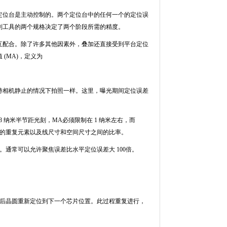
定位台是主动控制的。两个定位台中的任何一个的定位误
刻工具的两个规格决定了两个阶段所需的精度。
互配合。除了许多其他因素外，叠加还直接受到平台定位
值
(MA)
，定义为
持相机静止的情况下拍照一样。这里，曝光期间定位误差
8
纳米半节距光刻，
MA
必须限制在
1
纳米左右，而
的重复元素以及线尺寸和空间尺寸之间的比率。
。通常可以允许聚焦误差比水平定位误差大
100
倍。
后晶圆重新定位到下一个芯片位置。此过程重复进行，