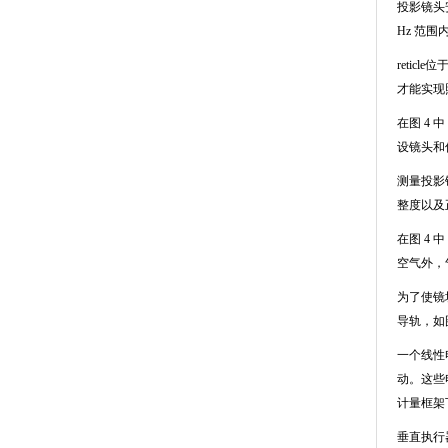
投影镜头
Hz
范围
reticle
位
才能实现
在图
4
中
设镜头和
测量投影
整度以及
在图
4
中
空气外，
为了使镜
导轨，如
一个线性
动。这些
计量框架
垂直执行