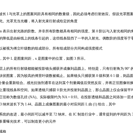
波长
l
与光罩上的图案间距具有相同的数量级，因此必须考虑衍射效应。假设光罩图
此。光罩充当光栅，将入射光束衍射成给定的角度
n
表示出射光路的阶数。并非所有阶数都具有相同的强度。第
0
阶以与入射光相同的
的降低是由标线上的线条引起的，这些线条阻挡了一半的入射光。偶数阶的强度等于
以被视为傅立叶级数的组成部分。所有组成部分共同构成强度模式
，其中
L
是图案间距，
x
是图案中的位置，如图
3
所示。
层上的所有衍射级都能被投影镜头捕获并成像到晶圆上。特别是，只有衍射角为
90
°
块状图案，因为较高的傅里叶级数被截止。如果镜头只捕获第
0
级和第
6 1
级，则晶
分量会重新组合。感光抗蚀剂通常在达到某个剂量阈值后突然反应，并将正弦图像转
上重现线条和空间。如果透镜只捕获
0
阶光并投射到晶圆上，那么晶圆上仅会保留平
正弦称为数值孔径
(NA)
。实际极限约为
NA = 0.93
。在投影透镜和晶圆之间添加一层
93
纳米波长下为
1.44
。晶圆上成像图案的最小对应间距
L
由
(1)
给出，其中
系统的改进，最小间距可以减半至
72
纳米。在
IC
制造行业中，通常提到的半间距为
多重曝光技术，可以制造更小的元件
规格