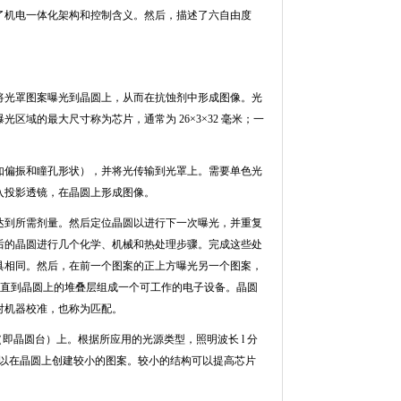
了机电一体化架构和控制含义。然后，描述了六自由度
将光罩图案曝光到晶圆上，从而在抗蚀剂中形成图像。光
曝光区域的最大尺寸称为芯片，通常为
26
×
3
×
32
毫米；一
如偏振和瞳孔形状），并将光传输到光罩上。需要单色光
入投影透镜，在晶圆上形成图像。
达到所需剂量。然后定位晶圆以进行下一次曝光，并重复
后的晶圆进行几个化学、机械和热处理步骤。完成这些处
具相同。然后，在前一个图案的正上方曝光另一个图案，
直到晶圆上的堆叠层组成一个可工作的电子设备。晶圆
对机器校准，也称为匹配。
（即晶圆台）上。根据所应用的光源类型，照明波长
l
分
以在晶圆上创建较小的图案。较小的结构可以提高芯片