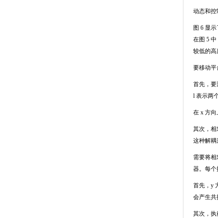
动态和控
图
6
显示
在图
5
中
较低的高
要移动平
首先，要
l
表示两
在
x
方向
其次，相
这种解耦
需要将相
器。每个
首先，
y
会产生共
其次，执