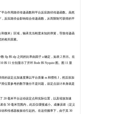
了平台作用路径传递函数和平台反应路径传递函数。虽然
下，反应路径会影响组合传递函数，从而限制可获得的平
（和微米）区域，轴承充当刚度未知的弹簧，导致传递函
度的相关因素。
参数
flp
和
zlp
之间的比率由因子
a
确定，如表
2
所示。在
10
和
11
分别显示了开环
Bode
和
Nyquist
图。图
11
显
获得的设定点加速度乘以平台质量
m
和惯性
J
，然后添加
平滑位置参考的数字微分不是问题，设定点设计本身就是
了
20
毫米平台运动设定点和实际位置，以及缩放加速
误差在
50
毫米范围内，此后仅缓慢减小。成像误差（定义
振动和传感器板振动引起的。在这些频率下，由于其
30