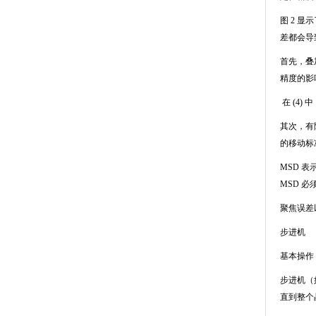
图
2
显示
差都会导
首先，叠
精度的影
在
(4)
中
其次，有
的移动标
MSD
表
MSD
必
聚焦误差
步进机
基本操作
步进机（
直到整个