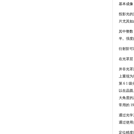
基本成像
投影光的
片尤其如
其中整数
半。强度
衍射阶可
在光罩层
并非光罩
上重现为
第
6 1
级
以在晶圆
大角度的
常用的
1
通过光学
通过使用
定位精度