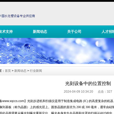
技术支持
新闻动态
关于公司
人才招
置：
首页
>
新闻动态
>
行业新闻
光刻设备中的位置控制
2024-04-09 10:34:20 点击：
327
备
www.xqccs.com
】
光刻步进机和扫描仪是用于制造集成电路
(IC)
的高度复杂的机器
像到基板（称为晶圆）上的感光层上。圆形晶圆的直径为
200
或
300
毫米，通常由硅
因此晶圆需要从曝光到曝光重新定位。曝光本身发生在晶圆和光罩的扫描运动过程中