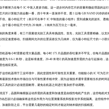
业不断努力在每个
IC
中装入更多功能。这一进步对内存芯片的容量和微处理器的运行
芯片的计算能力就会翻一番，四十年来一直保持不变。图
1
以每
GB NAND
闪存的价
千倍。最小特征尺寸（表示可在单个
IC
中制造的最小组件）受到成像光的波长、透镜
，这个最小特征尺寸约为
20
纳米，
1
纳米为百万分之一毫米。
制的角度来看，有三个因素使光刻工具具有挑战性。首先，光刻工具需要精确，以支
以恒定速度移动。扫描期间允许的位置误差仅为几纳米，仅为最小特征尺寸的一小部
。
些机器每小时需要处理大量晶圆。每小时
175
片晶圆的吞吐量并不罕见，但每片晶圆
速度为
0.6-1
米
/
秒，这是标准速度。
20-40
米
/
秒
2
的高加速度所需的力会引起振动，这
度也相应更高。
于这些机器用于工业环境中，因此坚固性和可靠性至关重要。功能较小的
IC
可为芯片
将最新技术推向市场往往与可靠性要求相冲突，因为这项技术通常需要相当长的时间
刻工具的设计必须坚固耐用，避免在机器之间进行复杂的手动调整。
情况下，晶圆和掩模版运动所需的高速度和加速度是由线性电机产生的，这些电机对
的动态设计必须确保将这些反作用力与位置测量系统和投影光学系统隔离。这些组件
。加速阶段之后，平台需要几毫秒的稳定时间才能达到纳米级的扫描精度。