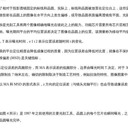
了相对于投影透镜固定的标线和晶圆。实际上，标线和晶圆被放置在定位台上，这些
致投射在晶圆上的图像在水平方向上发生偏移，或导致晶圆表面偏离透镜焦平面。光
加是光刻工具将两个图像精确地曝光在彼此之上的能力。功能芯片需要所有芯片层相
响。曝光期间平台的平均位置误差决定了图像在晶圆上的位置。该测量称为移动平均
，
T
表示曝光时间，
e 1 t 2
表示位置误差随时间
t
的变化。
限的平台定位精度会降低成像过程的质量，因为位置误差会降低对比度，就像在不保
准偏差
(MSD)
是关键指标，
示定位误差的高频部分，而
MA
表示误差的低频部分，边界由曝光时间
T
决定。对于
3
须限制在
7
纳米左右。确切的限制取决于制造工艺特性，例如抗蚀剂特性、图像图案中
以
MA
和
MSD
的形式表示，
z
方向的定位误差（与镜头光轴平行）也会导致成像误差
如图
4
所示）是
1997
年之前使用的主要光刻工具。晶圆上的每个芯片在瞬间曝光，之
晶圆曝光完毕。