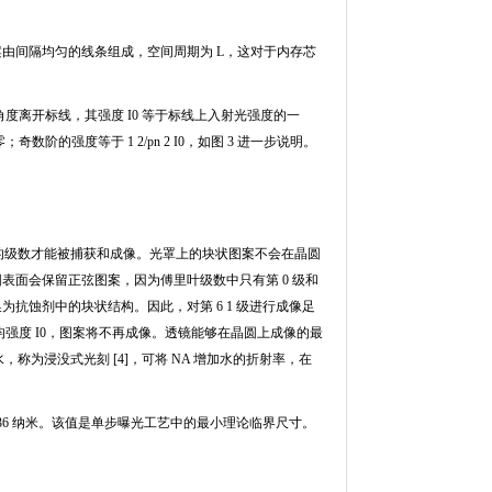
案由间隔均匀的线条组成，空间周期为
L
，这对于内存芯
角度离开标线，其强度
I0
等于标线上入射光强度的一
零；奇数阶的强度等于
1 2/pn 2 I0
，如图
3
进一步说明。
 的级数才能被捕获和成像。光罩上的块状图案不会在晶圆
圆表面会保留正弦图案，因为傅里叶级数中只有第
0
级和
换为抗蚀剂中的块状结构。因此，对第
6 1
级进行成像足
均强度
I0
，图案将不再成像。透镜能够在晶圆上成像的最
水，称为浸没式光刻
[4]
，可将
NA
增加水的折射率，在
36
纳米。该值是单步曝光工艺中的最小理论临界尺寸。