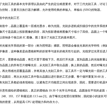
了光刻工具的基本光学原理以及由此产生的定位精度要求。对于三代光刻工具，讨论
台控制，主要关注执行器力解耦，允许使用经典的单输入、单输出
(SISO)
控制器。
造中的光刻工艺
制造中，晶圆上覆盖有一层感光墨水，称为光阻。光刻步进机或扫描仪中的光学系统
像尺寸是晶圆上投影图像的四倍，因为投影透镜将图像尺寸缩小了四倍。晶圆上一个
以容纳多个独立的
IC
图像。图
2
显示了光刻工艺的基本图片。
的光被光学系统的第一部分（称为照明器）捕获。照明器会修改光束的光学特性（例
学像差，这种像差是由透镜材料的折射率与波长的相关性引起的。光线穿过光罩后进
芯片，需要移动晶圆，将芯片置于透镜下方。然后打开光源，直到晶圆上的光辐射量
当晶圆上的所有芯片都曝光后，从光刻工具中取出晶圆，换上新的晶圆。然后对曝光
，再次用感光层覆盖晶圆，并将其放入光刻工具中。该工具不一定与曝光前一层的工
个晶圆后，再次从光刻工具中取出晶圆以进行新的工艺步骤。整个循环重复
30-60
次，
有光刻工具都必须表现相似，以避免芯片功能层之间出现差异。因此，需要进行机器
示意性描绘的透镜相比，真正的透镜由
10-30
个光学元件组成。晶圆放在平坦的桌面
、
248
、
193
、
157
和最近的
13.5 nm [3]
。由于曝光过程受衍射限制，因此较小的波长可
路的密度，从而提高
CPU
处理能力和内存大小。