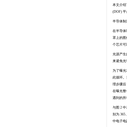
本文介绍
(DOF)
平
半导体制
在半导体
罩上的图
个芯片可
光源产生
来避免光
为了曝光
此循环。
理步骤后
在曝光整
遇到的所
与图
2
中
别为
365
中电子电