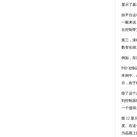
显示了基
由平台运
一般来说
台控制带
第三，滚
数变化很
例如，应
PID
控制
本例中，
示，由于
除了这个
到控制器
一个值得
图
12
显
度。在这
为晶圆上