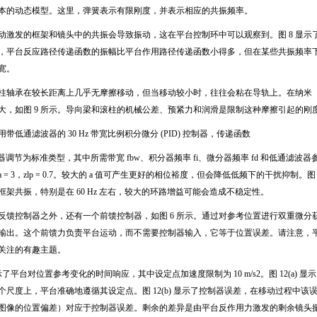
本的动态模型。这里，弹簧表示有限刚度，并表示相应的共振频率。
动激发的框架和镜头中的共振会导致振动，这在平台控制环中可以观察到。图
8
显示
，平台反应路径传递函数的振幅比平台作用路径传递函数小得多，但在某些共振频率
宽。
柱轴承在较长距离上几乎无摩擦移动，但当移动较小时，往往会粘在导轨上。在纳米
大，如图
9
所示。导向梁和滚柱的机械公差、预紧力和润滑是限制这种摩擦引起的刚
用带低通滤波器的
30 Hz
带宽比例积分微分
(PID)
控制器，传递函数
器调节为标准类型，其中所需带宽
fbw
、积分器频率
fi
、微分器频率
fd
和低通滤波器
a = 3
，
zlp = 0.7
。较大的
a
值可产生更好的相位裕度，但会降低低频下的干扰抑制。图
框架共振，特别是在
60 Hz
左右，较大的环路增益可能会造成不稳定性。
反馈控制器之外，还有一个前馈控制器，如图
6
所示。通过对参考位置进行双重微分
输出。这个前馈力负责平台运动，而不需要控制器输入，它等于位置误差。请注意，
关注的有趣主题。
示了平台对位置参考变化的时间响应，其中设定点加速度限制为
10 m/s2
。图
12(a)
显示
个尺度上，平台准确地遵循其设定点。图
12(b)
显示了控制器误差，在移动过程中该
图像的位置偏差）对应于控制器误差。剩余的差异是由平台反作用力激发的剩余镜头