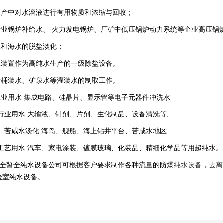
生产中对水溶液进行有用物质和浓缩与回收；
行业锅炉补给水、 火力发电锅炉、厂矿中低压锅炉动力系统等企业高压锅
水和海水的脱盐淡化；
水装置作为高纯水生产的一级除盐设备。
于桶装水、矿泉水等灌装水的制取工作。
工业用水 集成电路、硅晶片、显示管等电子元器件冲洗水
行业用水 大输液、针剂、片剂、生化制品、设备清洗等
;
、苦咸水淡化 海岛、舰船、海上钻井平台、苦咸水地区
工艺用水 汽车、家电涂装、镀膜玻璃、化装品、精细化学品等用超纯水。
全皙全纯水设备公司可根据客户要求制作各种流量的防爆
纯水设备
，
去离
验室纯水设备
。