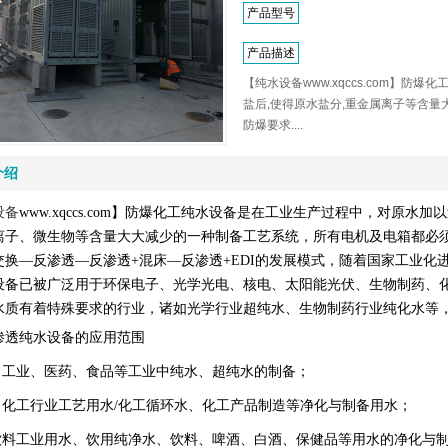
产品型号
产品描述
【纯水设备www.xqccs.com】防
盐后,使得原水盐分,重金属离子等含量
防爆要求....
介绍
设备
www.xqccs.com
】
防爆
化工纯水设备是在工业生产过程中，对原水加以
离子、微生物等含量大大减少的一种制备工艺系统
，所有电机及电箱都必
交换
—
反渗透
—
反渗透
+
混床
—
反渗透
+EDI
的发展模式，随着国家工业化
设备已被广泛用于环保电子、光学光电、核电、太阳能光伏、生物制药、
水质有着特殊要求的行业，诸如光学行业超纯水、生物制药行业纯化水等
渗透纯水设备的应用范围
、工业、医药、食品等工业中纯水、超纯水的制备；
、化工行业工艺用水
/
化工循环水、化工产品制造等净化与制备用水；
饮料工业用水、饮用纯净水、饮料、啤酒、白酒、保健品等用水的净化与