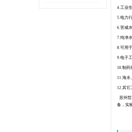
4.
工业
5.
电力
6.
苦咸
7.
纯净
8.
可用
9.
电子
10.
制药
11.
海水
12.
其它
苏州皙
备
，
实